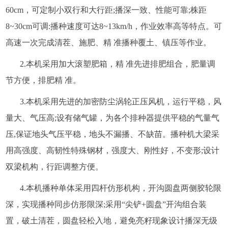
60cm，可定制小双行和大行距;播深一致、性能可靠;株距
8~30cm可调:播种速度可达8~13km/h，作业效率高等特点。可
高速一次完成清茬、施肥、精 准播种覆土、镇压等作业。
2.本机采用加大滚塑肥箱，精 准先进排肥组合，肥量调
节方便，排肥精 准。
3.本机采用先进的加密防尘涡轮正压风机，运行平稳，风
量大、气压高;设有储气罐，为各个排种器提供平稳的气量气
压,保证地头气压平稳，地头不漏播、不缺苗。播种机大梁采
用高强度、高韧性特殊钢材，强度大、刚性好，不变形;设计
双梁机构，行距调整方便。
4.本机播种单体采用四杆仿形机构，开沟圆盘两侧胶轮限
深，实现播种同步仿形限深;采用“尖铲+圆盘”开沟组合装
置，破土清茬，圆盘轻松入地，避免亮籽现象设计播深无级