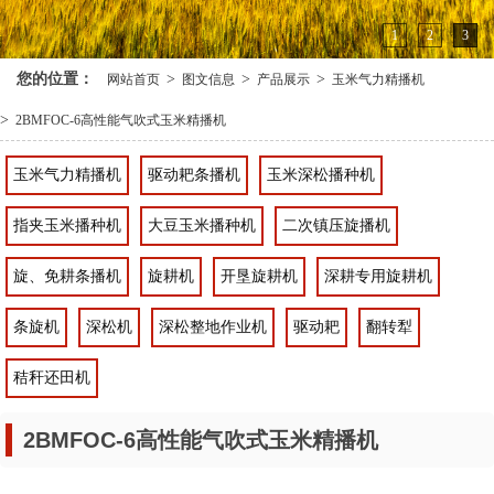
1
2
3
您的位置：
>
>
>
网站首页
图文信息
产品展示
玉米气力精播机
>
2BMFOC-6高性能气吹式玉米精播机
玉米气力精播机
驱动耙条播机
玉米深松播种机
指夹玉米播种机
大豆玉米播种机
二次镇压旋播机
旋、免耕条播机
旋耕机
开垦旋耕机
深耕专用旋耕机
条旋机
深松机
深松整地作业机
驱动耙
翻转犁
秸秆还田机
2BMFOC-6高性能气吹式玉米精播机